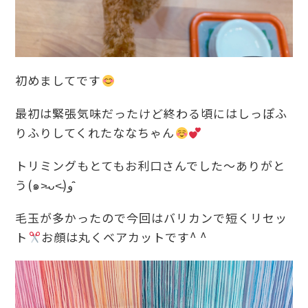
初めましてです
最初は緊張気味だったけど終わる頃にはしっぽふ
りふりしてくれたななちゃん
トリミングもとてもお利口さんでした〜ありがと
う(๑˃̵ᴗ˂̵)و ̑̑
毛玉が多かったので今回はバリカンで短くリセッ
ト
お顔は丸くベアカットです^ ^