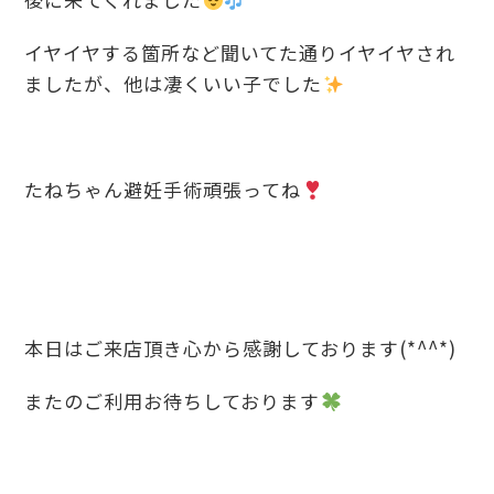
イヤイヤする箇所など聞いてた通りイヤイヤされ
ましたが、他は凄くいい子でした
️
たねちゃん避妊手術頑張ってね
本日はご来店頂き心から感謝しております(*^^*)
またのご利用お待ちしております