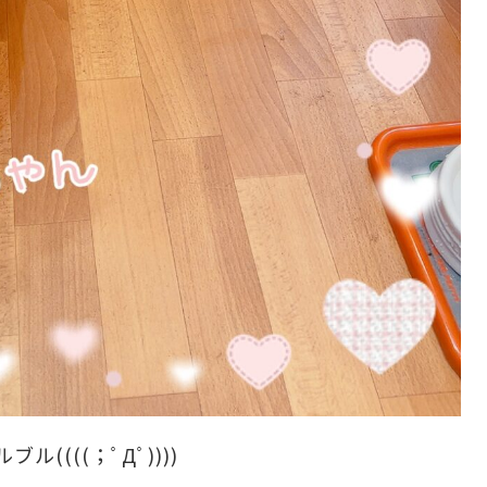
(((；ﾟДﾟ))))