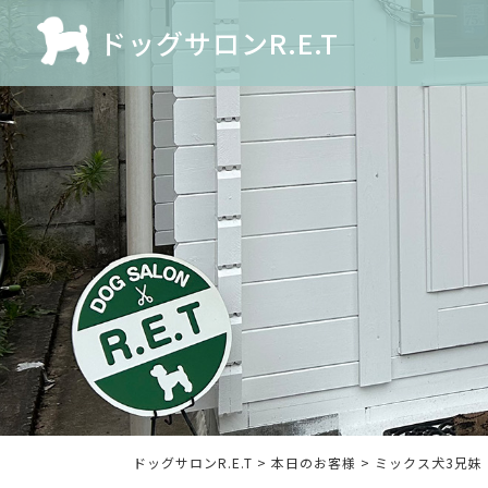
ドッグサロンR.E.T
ドッグサロンR.E.T
>
本日のお客様
>
ミックス犬3兄妹